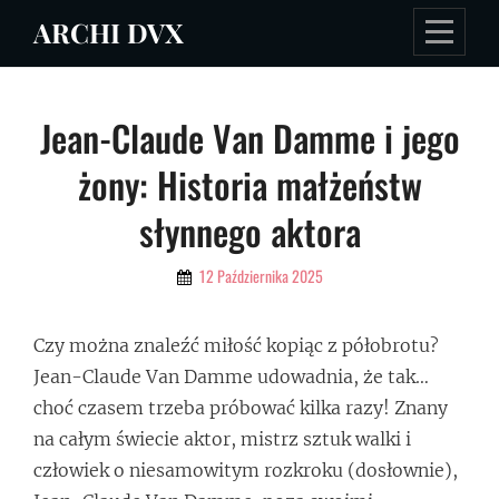
Skip
ARCHI DVX
to
content
Nawigacja
Jean-Claude Van Damme i jego
wpisu
żony: Historia małżeństw
słynnego aktora
By
12 Października 2025
Admin
Czy można znaleźć miłość kopiąc z półobrotu?
Jean-Claude Van Damme udowadnia, że tak…
choć czasem trzeba próbować kilka razy! Znany
na całym świecie aktor, mistrz sztuk walki i
człowiek o niesamowitym rozkroku (dosłownie),