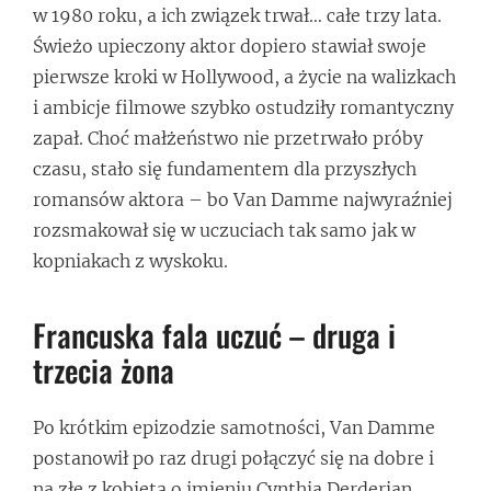
w 1980 roku, a ich związek trwał… całe trzy lata.
Świeżo upieczony aktor dopiero stawiał swoje
pierwsze kroki w Hollywood, a życie na walizkach
i ambicje filmowe szybko ostudziły romantyczny
zapał. Choć małżeństwo nie przetrwało próby
czasu, stało się fundamentem dla przyszłych
romansów aktora – bo Van Damme najwyraźniej
rozsmakował się w uczuciach tak samo jak w
kopniakach z wyskoku.
Francuska fala uczuć – druga i
trzecia żona
Po krótkim epizodzie samotności, Van Damme
postanowił po raz drugi połączyć się na dobre i
na złe z kobietą o imieniu Cynthia Derderian.