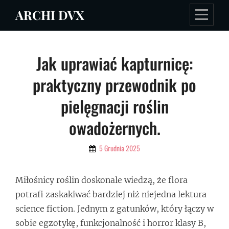
Skip
ARCHI DVX
to
content
Nawigacja
Jak uprawiać kapturnicę:
wpisu
praktyczny przewodnik po
pielęgnacji roślin
owadożernych.
By
5 Grudnia 2025
Admin
Miłośnicy roślin doskonale wiedzą, że flora
potrafi zaskakiwać bardziej niż niejedna lektura
science fiction. Jednym z gatunków, który łączy w
sobie egzotykę, funkcjonalność i horror klasy B,