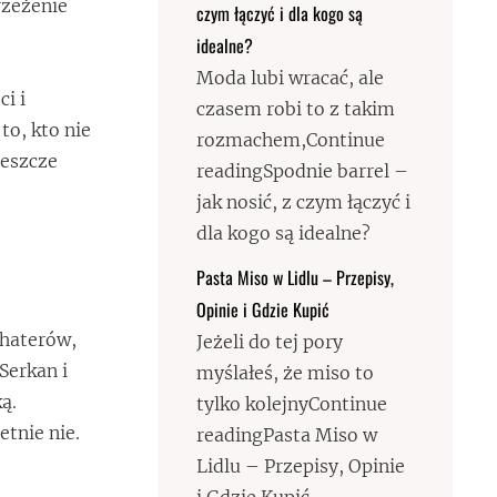
rzeżenie
czym łączyć i dla kogo są
idealne?
Moda lubi wracać, ale
i i
czasem robi to z takim
to, kto nie
rozmachem,Continue
jeszcze
readingSpodnie barrel –
jak nosić, z czym łączyć i
dla kogo są idealne?
Pasta Miso w Lidlu – Przepisy,
Opinie i Gdzie Kupić
haterów,
Jeżeli do tej pory
Serkan i
myślałeś, że miso to
ą.
tylko kolejnyContinue
tnie nie.
readingPasta Miso w
Lidlu – Przepisy, Opinie