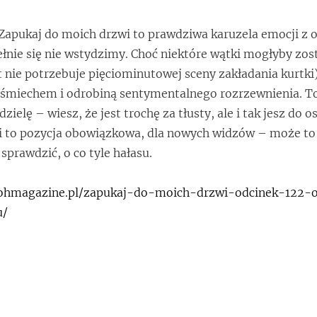
 Zapukaj do moich drzwi to prawdziwa karuzela emocji z 
ełnie się nie wstydzimy. Choć niektóre wątki mogłyby zos
t nie potrzebuje pięciominutowej sceny zakładania kurtki)
 uśmiechem i odrobiną sentymentalnego rozrzewnienia. To
ielę – wiesz, że jest trochę za tłusty, ale i tak jesz do os
rii to pozycja obowiązkowa, dla nowych widzów – może 
 sprawdzić, o co tyle hałasu.
//ohmagazine.pl/zapukaj-do-moich-drzwi-odcinek-122-o
u/