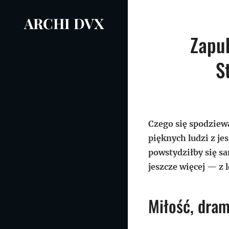
Skip
ARCHI DVX
to
Nawigacja
content
Zapu
wpisu
S
Czego się spodziewa
pięknych ludzi z je
powstydziłby się sa
jeszcze więcej — z 
Miłość, dra