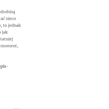
odrobiną
tać nieco
, to jednak
 jak
tatniej
to moment,
pis-