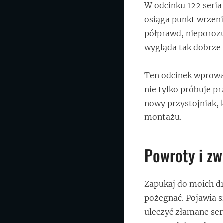
W odcinku 122 seri
osiąga punkt wrzenia
półprawd, nieporoz
wygląda tak dobrze 
Ten odcinek wprowa
nie tylko próbuje pr
nowy przystojniak, k
montażu.
Powroty i zw
Zapukaj do moich dr
pożegnać. Pojawia s
uleczyć złamane ser