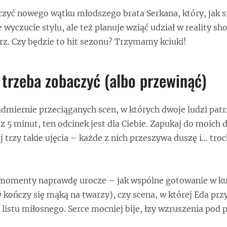
oczyć nowego wątku młodszego brata Serkana, który, jak s
 wyczucie stylu, ale też planuje wziąć udział w reality sh
z. Czy będzie to hit sezonu? Trzymamy kciuki!
 trzeba zobaczyć (albo przewinąć)
nadmiernie przeciąganych scen, w których dwoje ludzi patr
z 5 minut, ten odcinek jest dla Ciebie. Zapukaj do moich 
 trzy takie ujęcia – każde z nich przeszywa duszę i… tro
ż momenty naprawdę urocze – jak wspólne gotowanie w ku
ry kończy się mąką na twarzy), czy scena, w której Eda p
 listu miłosnego. Serce mocniej bije, łzy wzruszenia pod