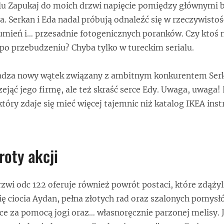
alu Zapukaj do moich drzwi napięcie pomiędzy głównymi 
. Serkan i Eda nadal próbują odnaleźć się w rzeczywistoś
umień i… przesadnie fotogenicznych poranków. Czy ktoś
po przebudzeniu? Chyba tylko w tureckim serialu.
dza nowy wątek związany z ambitnym konkurentem Serk
zejąć jego firmę, ale też skraść serce Edy. Uwaga, uwaga! 
tóry zdaje się mieć więcej tajemnic niż katalog IKEA inst
roty akcji
zwi odc 122 oferuje również powrót postaci, które zdąży
ię ciocia Aydan, pełna złotych rad oraz szalonych pomysłó
ce za pomocą jogi oraz… własnoręcznie parzonej melisy. J