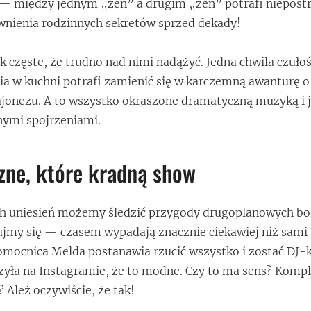
 — między jednym „zen” a drugim „zen” potrafi niepost
wnienia rodzinnych sekretów sprzed dekady!
ak częste, że trudno nad nimi nadążyć. Jedna chwila czułośc
 w kuchni potrafi zamienić się w karczemną awanturę o 
ajonezu. A to wszystko okraszone dramatyczną muzyką i 
nymi spojrzeniami.
zne, które kradną show
h uniesień możemy śledzić przygody drugoplanowych bo
jmy się — czasem wypadają znacznie ciekawiej niż sami 
mocnica Melda postanawia rzucić wszystko i zostać DJ-k
yła na Instagramie, że to modne. Czy to ma sens? Komple
 Ależ oczywiście, że tak!