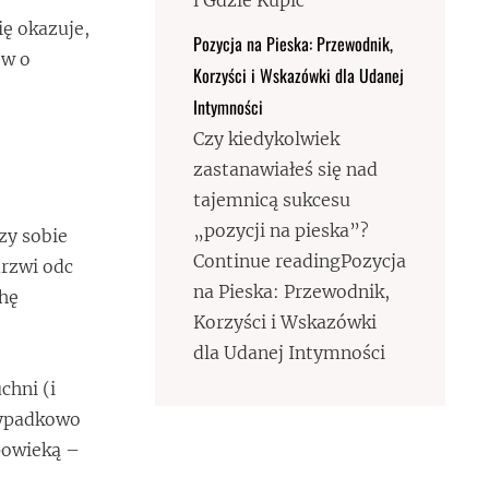
i Gdzie Kupić
ię okazuje,
Pozycja na Pieska: Przewodnik,
ow o
Korzyści i Wskazówki dla Udanej
Intymności
Czy kiedykolwiek
zastanawiałeś się nad
tajemnicą sukcesu
„pozycji na pieska”?
zy sobie
Continue readingPozycja
drzwi odc
na Pieska: Przewodnik,
chę
Korzyści i Wskazówki
dla Udanej Intymności
chni (i
rzypadkowo
 powieką –