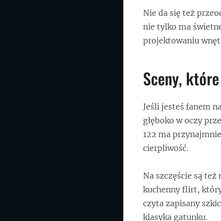
Nie da się też prze
nie tylko ma świetne
projektowaniu wnętr
Sceny, które
Jeśli jesteś fanem 
głęboko w oczy prze
122 ma przynajmniej
cierpliwość.
Na szczęście są te
kuchenny flirt, któ
czyta zapisany szkic
klasyka gatunku.