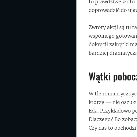
to prawdziwe złoto
doprowadzić do uja
Zwroty akcji są tu t
wspólnego gotowania
dokręcił zakrętki m
bardziej dramatycz
Wątki poboc
W tle romantycznyc
którzy — nie oszuku
Eda. Przykładowo po
Dlaczego? Bo zobacz
Czy nas to obchodzi?