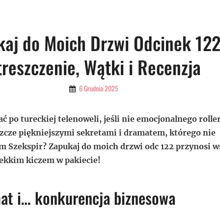
kaj do Moich Drzwi Odcinek 122
treszczenie, Wątki i Recenzja
By
6 Grudnia 2025
Admin
ć po tureckiej telenoweli, jeśli nie emocjonalnego rolle
szcze piękniejszymi sekretami i dramatem, którego nie
m Szekspir? Zapukaj do moich drzwi odc 122 przynosi ws
lekkim kiczem w pakiecie!
mat i… konkurencja biznesowa