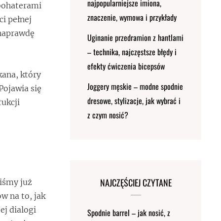
najpopularniejsze imiona,
bohaterami
znaczenie, wymowa i przykłady
ci pełnej
 naprawdę
Uginanie przedramion z hantlami
– technika, najczęstsze błędy i
efekty ćwiczenia bicepsów
ana, który
Joggery męskie – modne spodnie
Pojawia się
dresowe, stylizacje, jak wybrać i
rukcji
z czym nosić?
NAJCZĘŚCIEJ CZYTANE
liśmy już
w na to, jak
ej dialogi
Spodnie barrel – jak nosić, z