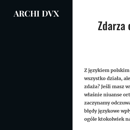
Skip
ARCHI DVX
to
Nawigacja
content
Zdarza 
wpisu
Z językiem polskim 
wszystko działa, al
zdaża? Jeśli masz w
właśnie niuanse ort
zaczynamy odczuwać
błędy językowe wpł
ogóle ktokolwiek n