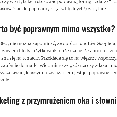
: czy w artykułach stosować poprawną formę „zdarza”, cz
asować się do popularnych (acz błędnych!) zapytań?
rto być poprawnym mimo wszystko?
 SEO, nie można zapominać, że oprócz robotów Google’a, 
kst zawiera błędy, użytkownik może uznać, że autor nie zna
 zna się na temacie. Przekłada się to na większy współcz
e zaufanie do marki. Więc mimo że „zdarza czy zdaża” m
ą wyszukiwań, lepszym rozwiązaniem jest jej poprawne i e
kule.
keting z przymrużeniem oka i słown