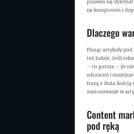
pojawia się dylemat
na kompromis i dop
Dlaczego wa
Pisząc artykuły pod
też ludzie. Jeśli te
– co gorsza – że nie
odrzuceń i mniejsz
frazą z duża ilości
zastosowanie w arty
Content mar
pod ręką