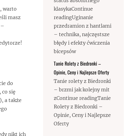
status absolutnego
, warto
klasykaContinue
eśli masz
readingUginanie
 –
przedramion z hantlami
e
– technika, najczęstsze
edytorze!
błędy i efekty ćwiczenia
bicepsów
Tanie Rolety z Biedronki –
Opinie, Ceny i Najlepsze Oferty
Tanie rolety z Biedronki
cie do
– brzmi jak kolejny mit
 co się
zContinue readingTanie
, a także
Rolety z Biedronki –
ego
Opinie, Ceny i Najlepsze
Oferty
dy nikt ich