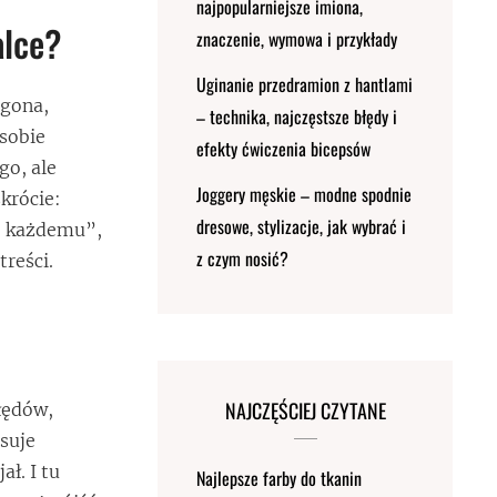
najpopularniejsze imiona,
alce?
znaczenie, wymowa i przykłady
Uginanie przedramion z hantlami
ogona,
– technika, najczęstsze błędy i
 sobie
efekty ćwiczenia bicepsów
go, ale
Joggery męskie – modne spodnie
krócie:
dresowe, stylizacje, jak wybrać i
ię każdemu”,
z czym nosić?
reści.
NAJCZĘŚCIEJ CZYTANE
łędów,
isuje
ł. I tu
Najlepsze farby do tkanin