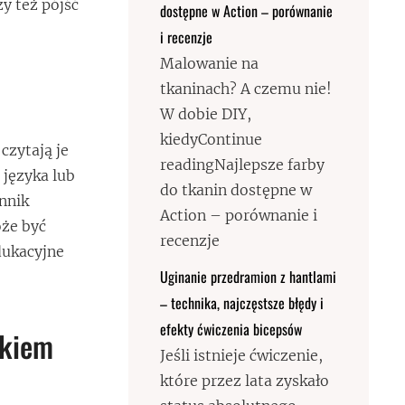
y też pójść
dostępne w Action – porównanie
i recenzje
Malowanie na
tkaninach? A czemu nie!
W dobie DIY,
kiedyContinue
czytają je
readingNajlepsze farby
 języka lub
do tkanin dostępne w
ynnik
Action – porównanie i
oże być
recenzje
dukacyjne
Uginanie przedramion z hantlami
– technika, najczęstsze błędy i
efekty ćwiczenia bicepsów
ikiem
Jeśli istnieje ćwiczenie,
które przez lata zyskało