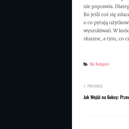
nie poprawia. Dlate
Bo jeśli coś się zda
o co pytają użytkow
wyszukiwań. W końc
słuszne, a tym, co 
Categories
Bez Kategorii
PREVIOUS
Jak Wejść na 6obcy: Prze