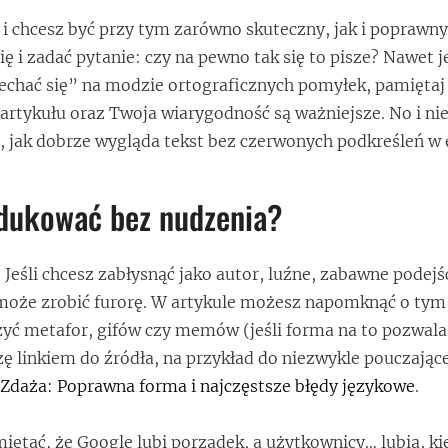
i i chcesz być przy tym zarówno skuteczny, jak i poprawny
ę i zadać pytanie: czy na pewno tak się to pisze? Nawet j
echać się” na modzie ortograficznych pomyłek, pamiętaj
artykułu oraz Twoja wiarygodność są ważniejsze. No i ni
 jak dobrze wygląda tekst bez czerwonych podkreśleń w 
edukować bez nudzenia?
 Jeśli chcesz zabłysnąć jako autor, luźne, zabawne podejś
może zrobić furorę. W artykule możesz napomknąć o tym,
żyć metafor, gifów czy memów (jeśli forma na to pozwala)
ę linkiem do źródła, na przykład do niezwykle pouczając
 Zdaża: Poprawna forma i najczęstsze błędy językowe
.
iętać, że Google lubi porządek, a użytkownicy… lubią, kie