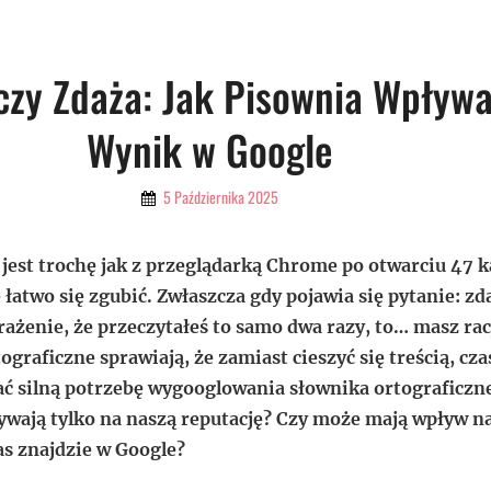
czy Zdaża: Jak Pisownia Wpływ
Wynik w Google
By
5 Października 2025
Admin
jest trochę jak z przeglądarką Chrome po otwarciu 47 k
e łatwo się zgubić. Zwłaszcza gdy pojawia się pytanie: zd
rażenie, że przeczytałeś to samo dwa razy, to… masz rac
ograficzne sprawiają, że zamiast cieszyć się treścią, cz
 silną potrzebę wygooglowania słownika ortograficzne
ywają tylko na naszą reputację? Czy może mają wpływ na
as znajdzie w Google?