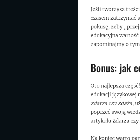
Jeśli tworzysz treśc
czasem zatrzymać si
pokusę, żeby „przej
edukacyjna wartość 
zapominajmy o tym,
Bonus: jak 
Oto najlepsza część!
edukacji językowej 
zdarza czy zdaża
, u
poprzeć swoją wiedz
artykułu
Zdarza czy
Na koniec warto pam