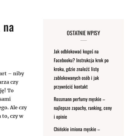
a na
OSTATNIE WPISY
Jak odblokować kogoś na
Facebooku? Instrukcja krok po
kroku, gdzie znaleźć listę
art – niby
zablokowanych osób i jak
arza czy
przywrócić kontakt
ję! To
Rossmann perfumy męskie –
asami
najlepsze zapachy, ranking, ceny
go. Ale czy
 to, czy w
i opinie
Chińskie imiona męskie –