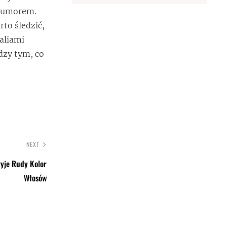
z humorem.
rto śledzić,
ealiami
dzy tym, co
NEXT
ryje Rudy Kolor
Włosów