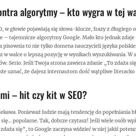
ontra algorytmy – kto wygra w tej w
, w głowie pojawiają się słowa-klucze, frazy z długiego 
cie – tajemnicze algorytmy Google. Mało kto jednak zdaje
 pisownia to nie tylko domena nauczycieli języka polskie
 w walce o lepszą pozycję w wynikach wyszukiwania. W s
dów. Serio. Jeśli Twoja strona zawiera zdanie „To zdaża s
e uznać, że dajesz internautom dość wątpliwe literacko t
ami – hit czy kit w SEO?
ciekawa. Ponieważ ludzie mają tendencję do popełniania b
ą się… popularne. Tak, dobrze czytasz! Jeśli wiele osób wp
daża się”, to Google zaczyna widzieć w niej jakiś potencja