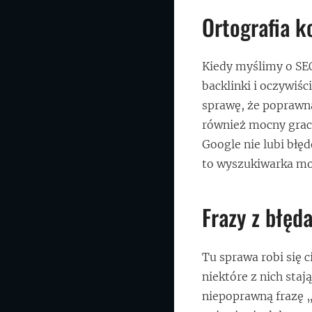
Ortografia k
Kiedy myślimy o SEO
backlinki i oczywiś
sprawę, że poprawna
również mocny gracz
Google nie lubi błę
to wyszukiwarka moż
Frazy z błęd
Tu sprawa robi się 
niektóre z nich staj
niepoprawną frazę „z